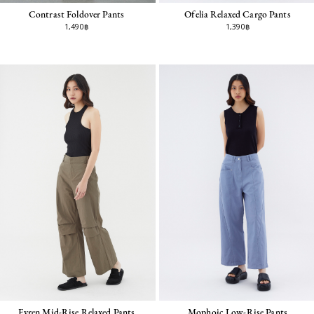
Contrast Foldover Pants
Ofelia Relaxed Cargo Pants
1,490฿
1,390฿
Evren Mid-Rise Relaxed Pants
Mophoic Low-Rise Pants