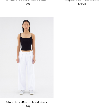
1,190฿
1,490฿
Alaric Low-Rise Relaxed Pants
1,190฿