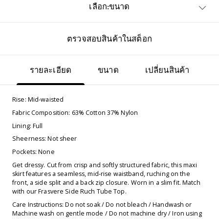
เลือก:ขนาด
ตรวจสอบสินค้าในสต็อก
รายละเอียด
ขนาด
เปลี่ยนสินค้า
Rise: Mid-waisted
Fabric Composition: 63% Cotton 37% Nylon
Lining: Full
Sheerness: Not sheer
Pockets: None
Get dressy. Cut from crisp and softly structured fabric, this maxi
skirt features a seamless, mid-rise waistband, ruching on the
front, a side split and a back zip closure. Worn in a slim fit. Match
with our Frasvere Side Ruch Tube Top.
Care Instructions: Do not soak / Do not bleach / Handwash or
Machine wash on gentle mode / Do not machine dry / Iron using