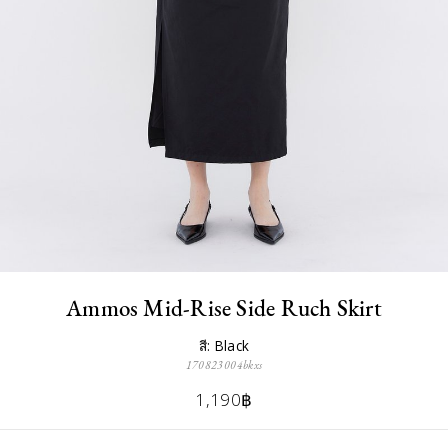
Ammos Mid-Rise Side Ruch Skirt
สี: Black
170823004bkxs
1,190฿