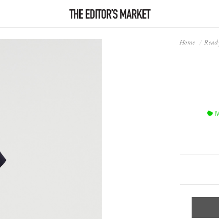
Home
Read
M