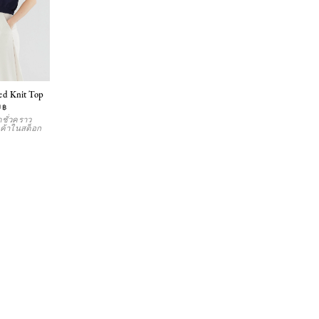
ed Knit Top
0฿
ชั่วคราว
ค้าในสต็อก