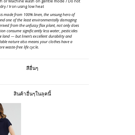
 or Machine wash on gentle mode / Do not
ry / Iron using low heat
e is made from 100% linen, the unsung hero of
and one of the least environmentally damaging
erived from the unfussy flax plant, not only does
ation consume significantly less water, pesticides
 land — but linen’s excellent durability and
able nature also means your clothes have a
re waste-free life cycle.
สีอื่นๆ
สินค้าอื่นๆในลุคนี้