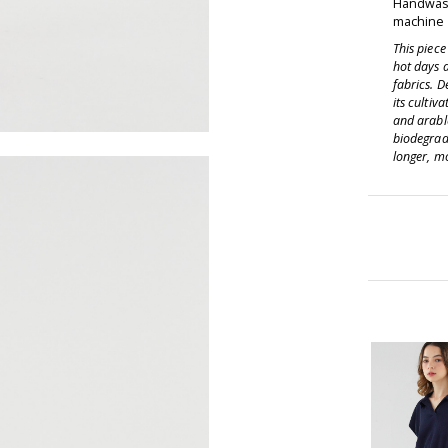
Handwash
machine d
This piec
hot days 
fabrics. D
its cultiv
and arable
biodegrad
longer, mo