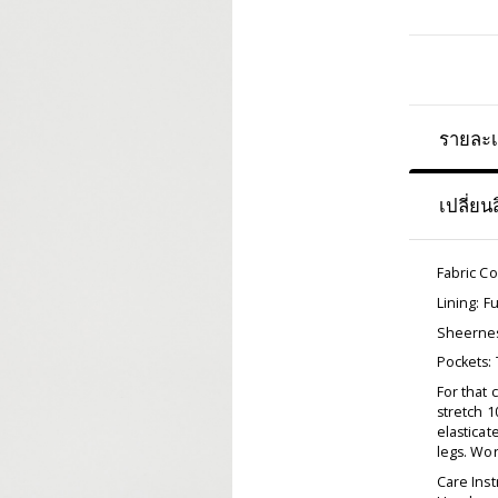
รายละเ
เปลี่ยน
Fabric C
Lining: Fu
Sheernes
Pockets:
For that 
stretch 1
elasticat
legs. Wor
Care Inst