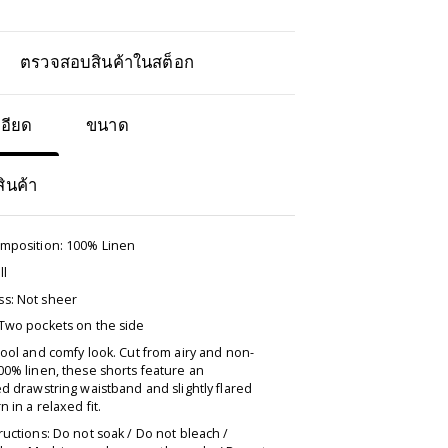
ตรวจสอบสินค้าในสต็อก
อียด
ขนาด
สินค้า
omposition: 100% Linen
ll
s: Not sheer
 Two pockets on the side
cool and comfy look. Cut from airy and non-
00% linen, these shorts feature an
ed drawstring waistband and slightly flared
n in a relaxed fit.
ructions: Do not soak / Do not bleach /