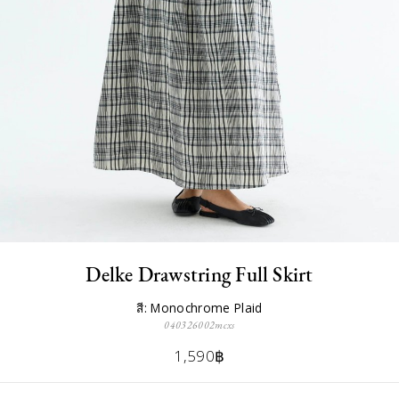
Delke Drawstring Full Skirt
สี: Monochrome Plaid
040326002mcxs
1,590฿