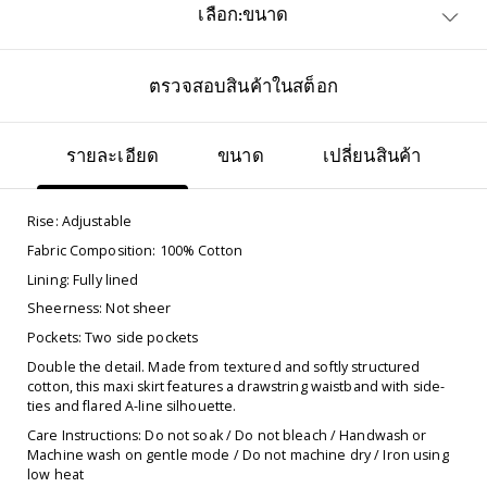
เลือก:ขนาด
ตรวจสอบสินค้าในสต็อก
รายละเอียด
ขนาด
เปลี่ยนสินค้า
Rise: Adjustable
Fabric Composition: 100% Cotton
Lining: Fully lined
Sheerness: Not sheer
Pockets: Two side pockets
Double the detail. Made from textured and softly structured
cotton, this maxi skirt features a drawstring waistband with side-
ties and flared A-line silhouette.
Care Instructions: Do not soak / Do not bleach / Handwash or
Machine wash on gentle mode / Do not machine dry / Iron using
low heat