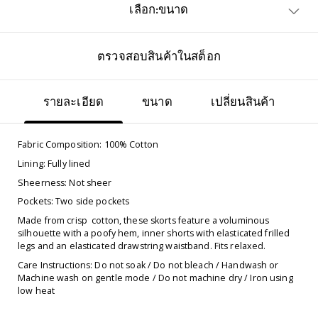
เลือก:ขนาด
ตรวจสอบสินค้าในสต็อก
รายละเอียด
ขนาด
เปลี่ยนสินค้า
Fabric Composition: 100% Cotton
Lining: Fully lined
Sheerness: Not sheer
Pockets: Two side pockets
Made from crisp cotton, these skorts feature a voluminous
silhouette with a poofy hem, inner shorts with elasticated frilled
legs and an elasticated drawstring waistband. Fits relaxed.
Care Instructions: Do not soak / Do not bleach / Handwash or
Machine wash on gentle mode / Do not machine dry / Iron using
low heat