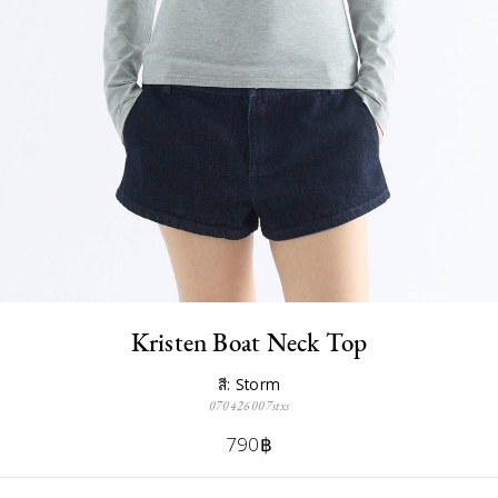
Kristen Boat Neck Top
สี: Storm
070426007stxs
790฿