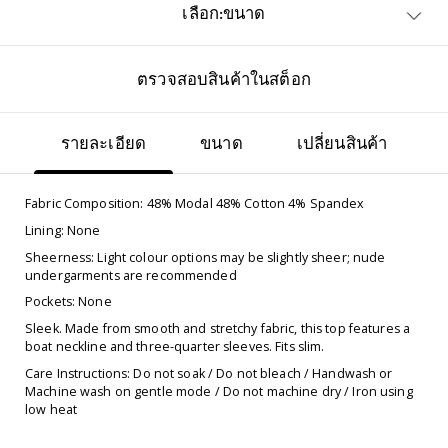
เลือก:ขนาด
ตรวจสอบสินค้าในสต็อก
รายละเอียด
ขนาด
เปลี่ยนสินค้า
Fabric Composition:
48% Modal 48% Cotton 4% Spandex
Lining: None
Sheerness: Light colour options may be slightly sheer; nude
undergarments are recommended
Pockets: None
Sleek. Made from smooth and stretchy fabric, this top features a
boat neckline and three-quarter sleeves. Fits slim.
Care Instructions: Do not soak / Do not bleach / Handwash or
Machine wash on gentle mode / Do not machine dry / Iron using
low heat