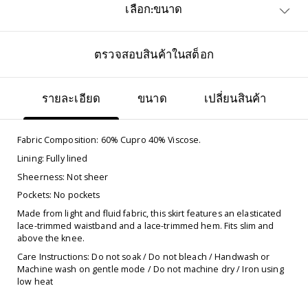
เลือก:ขนาด
ตรวจสอบสินค้าในสต็อก
รายละเอียด
ขนาด
เปลี่ยนสินค้า
Fabric Composition: 60% Cupro 40% Viscose.
Lining: Fully lined
Sheerness: Not sheer
Pockets: No pockets
Made from light and fluid fabric, this skirt features an elasticated
lace-trimmed waistband and a lace-trimmed hem. Fits slim and
above the knee.
Care Instructions: Do not soak / Do not bleach / Handwash or
Machine wash on gentle mode / Do not machine dry / Iron using
low heat