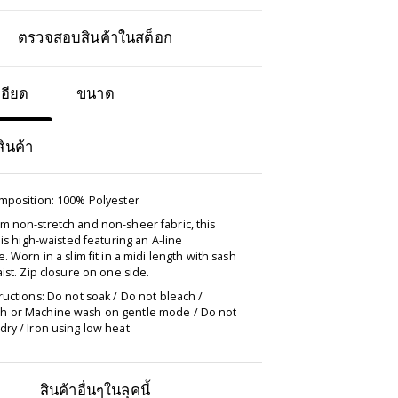
ตรวจสอบสินค้าในสต็อก
อียด
ขนาด
สินค้า
omposition: 100% Polyester
m non-stretch and non-sheer fabric, this
t is high-waisted featuring an A-line
e. Worn in a slim fit in a midi length with sash
aist. Zip closure on one side.
ructions: Do not soak / Do not bleach /
 or Machine wash on gentle mode / Do not
ry / Iron using low heat
สินค้าอื่นๆในลุคนี้