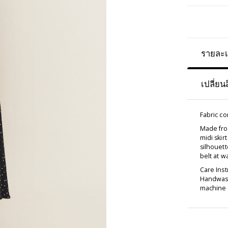
รายละเ
เปลี่ยน
Fabric c
Made fro
midi skir
silhouett
belt at w
Care Inst
Handwash
machine d