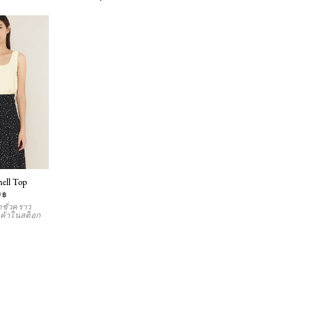
ell Top
0฿
ชั่วคราว
ค้าในสต็อก