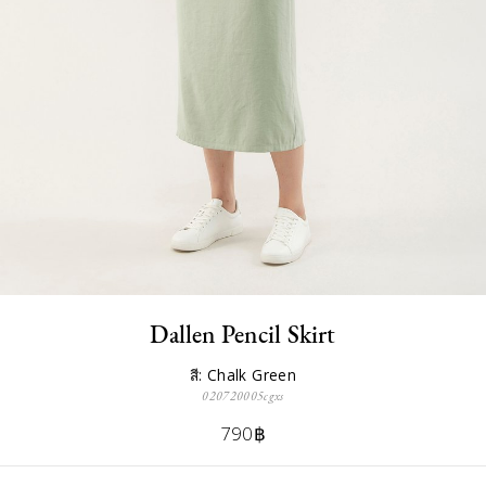
Dallen Pencil Skirt
สี: Chalk Green
020720005cgxs
790฿