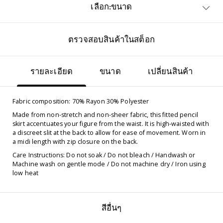
เลือก:ขนาด
ตรวจสอบสินค้าในสต็อก
รายละเอียด
ขนาด
เปลี่ยนสินค้า
Fabric composition: 70% Rayon 30% Polyester
Made from non-stretch and non-sheer fabric, this fitted pencil
skirt accentuates your figure from the waist. It is high-waisted with
a discreet slit at the back to allow for ease of movement. Worn in
a midi length with zip closure on the back.
Care Instructions: Do not soak / Do not bleach / Handwash or
Machine wash on gentle mode / Do not machine dry / Iron using
low heat
สีอื่นๆ