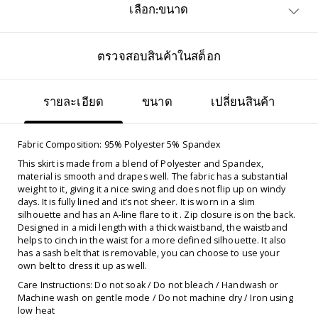
เลือก:ขนาด
ตรวจสอบสินค้าในสต็อก
รายละเอียด
ขนาด
เปลี่ยนสินค้า
Fabric Composition: 95% Polyester 5% Spandex
This skirt is made from a blend of Polyester and Spandex,
material is smooth and drapes well. The fabric has a substantial
weight to it, giving it a nice swing and does not flip up on windy
days. It is fully lined and it’s not sheer. It is worn in a slim
silhouette and has an A-line flare to it . Zip closure is on the back.
Designed in a midi length with a thick waistband, the waistband
helps to cinch in the waist for a more defined silhouette. It also
has a sash belt that is removable, you can choose to use your
own belt to dress it up as well.
Care Instructions: Do not soak / Do not bleach / Handwash or
Machine wash on gentle mode / Do not machine dry / Iron using
low heat