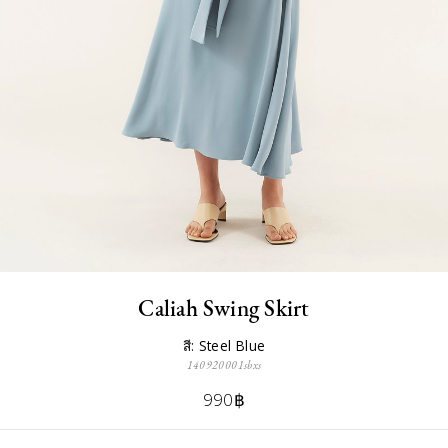
Caliah Swing Skirt
สี: Steel Blue
140920001sbxs
990฿