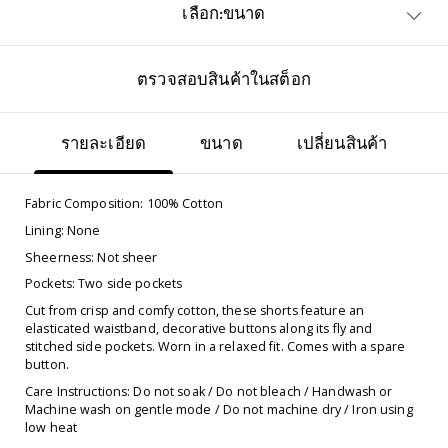
เลือก:ขนาด
ตรวจสอบสินค้าในสต็อก
รายละเอียด
ขนาด
เปลี่ยนสินค้า
Fabric Composition: 100% Cotton
Lining: None
Sheerness: Not sheer
Pockets: Two side pockets
Cut from crisp and comfy cotton, these shorts feature an
elasticated waistband, decorative buttons along its fly and
stitched side pockets. Worn in a relaxed fit. Comes with a spare
button.
Care Instructions: Do not soak / Do not bleach / Handwash or
Machine wash on gentle mode / Do not machine dry / Iron using
low heat