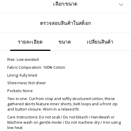
เลือก:ขนาด
ตรวจสอบสินค้าในสต็อก
รายละเอียด
ขนาด
เปลี่ยนสินค้า
Rise: Low-waisted
Fabric Composition: 100% Cotton
Lining: Fully lined
Sheerness: Not sheer
Pockets: None
Two in one. Cut from crisp and softly structured cotton, these
gathered skorts feature inner shorts, belt loops and a front zip
and button closure. Worn in a relaxed fit.
Care Instructions: Do not soak / Do not bleach / Handwash or
Machine wash on gentle mode / Do not machine dry / Iron using
low heat