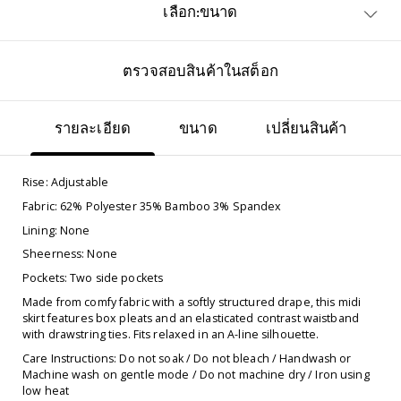
เลือก:ขนาด
ตรวจสอบสินค้าในสต็อก
รายละเอียด
ขนาด
เปลี่ยนสินค้า
Rise: Adjustable
Fabric: 62% Polyester 35% Bamboo 3% Spandex
Lining: None
Sheerness: None
Pockets: Two side pockets
Made from comfy fabric with a softly structured drape, this midi
skirt features box pleats and an elasticated contrast waistband
with drawstring ties. Fits relaxed in an A-line silhouette.
Care Instructions: Do not soak / Do not bleach / Handwash or
Machine wash on gentle mode / Do not machine dry / Iron using
low heat