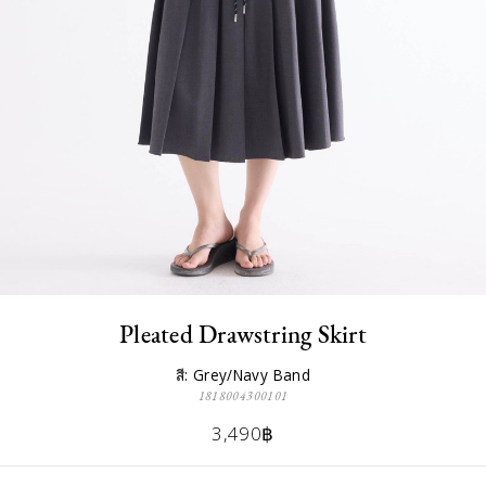
Pleated Drawstring Skirt
สี: Grey/Navy Band
1818004300101
3,490฿