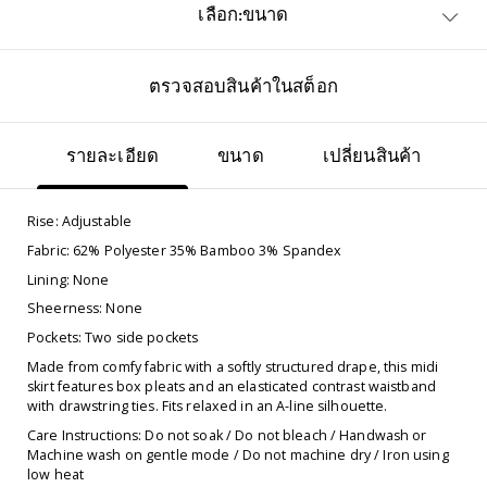
เลือก:ขนาด
ตรวจสอบสินค้าในสต็อก
รายละเอียด
ขนาด
เปลี่ยนสินค้า
Rise: Adjustable
Fabric: 62% Polyester 35% Bamboo 3% Spandex
Lining: None
Sheerness: None
Pockets: Two side pockets
Made from comfy fabric with a softly structured drape, this midi
skirt features box pleats and an elasticated contrast waistband
with drawstring ties. Fits relaxed in an A-line silhouette.
Care Instructions: Do not soak / Do not bleach / Handwash or
Machine wash on gentle mode / Do not machine dry / Iron using
low heat