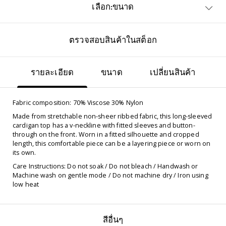
เลือก:ขนาด
ตรวจสอบสินค้าในสต็อก
รายละเอียด
ขนาด
เปลี่ยนสินค้า
Fabric composition: 70% Viscose 30% Nylon
Made from stretchable non-sheer ribbed fabric, this long-sleeved
cardigan top has a v-neckline with fitted sleeves and button-
through on the front. Worn in a fitted silhouette and cropped
length, this comfortable piece can be a layering piece or worn on
its own.
Care Instructions: Do not soak / Do not bleach / Handwash or
Machine wash on gentle mode / Do not machine dry / Iron using
low heat
สีอื่นๆ