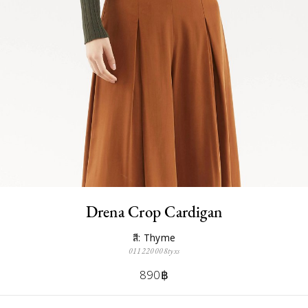
Drena Crop Cardigan
สี: Thyme
011220008tyxs
890฿